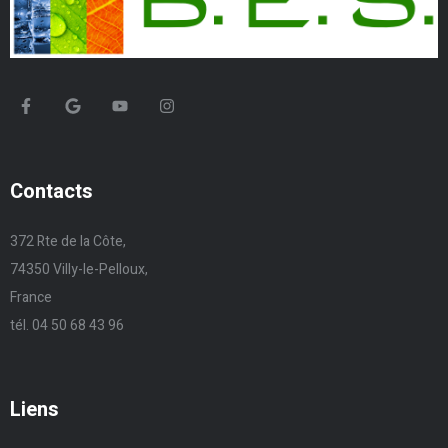
Contacts
372 Rte de la Côte,
74350 Villy-le-Pelloux,
France
tél. 04 50 68 43 96
Liens