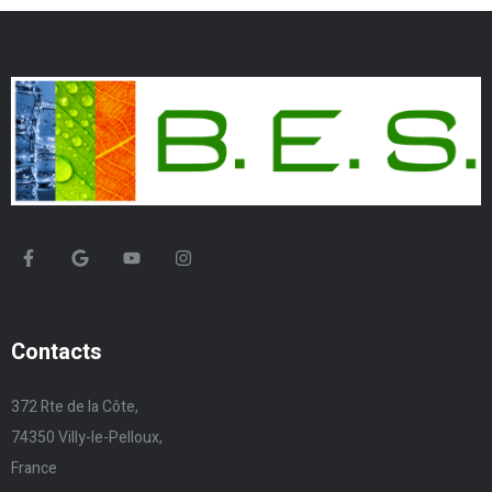
Contacts
372 Rte de la Côte,
74350 Villy-le-Pelloux,
France