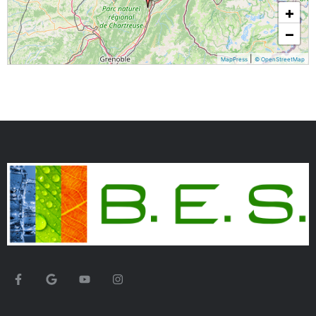
+
−
|
MapPress
© OpenStreetMap